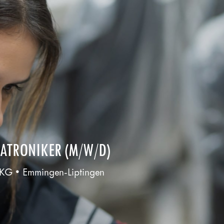
ATRONIKER (M/W/D)
G • Emmingen-Liptingen