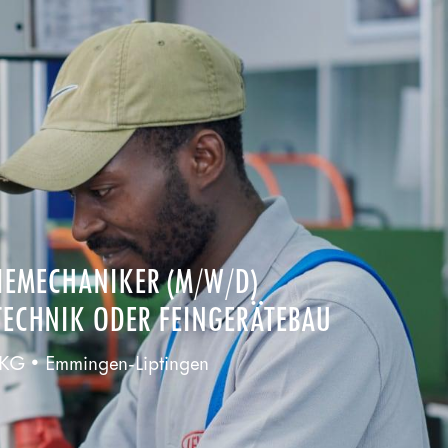
IEMECHANIKER (M/W/D)
ECHNIK ODER FEINGERÄTEBAU
G • Emmingen-Liptingen