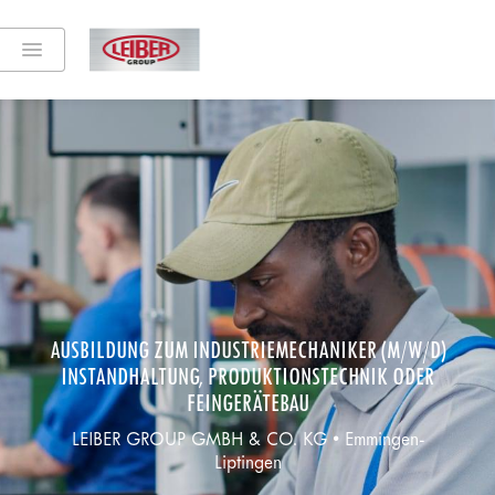
AUSBILDUNG ZUM INDUSTRIEMECHANIKER (M/W/D)
INSTANDHALTUNG, PRODUKTIONSTECHNIK ODER
FEINGERÄTEBAU
LEIBER GROUP GMBH & CO. KG • Emmingen-
Liptingen